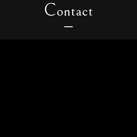
C
ontact
contact@brandjournalism.jp
(c)Brand Journalism, Inc. All rights reserved.