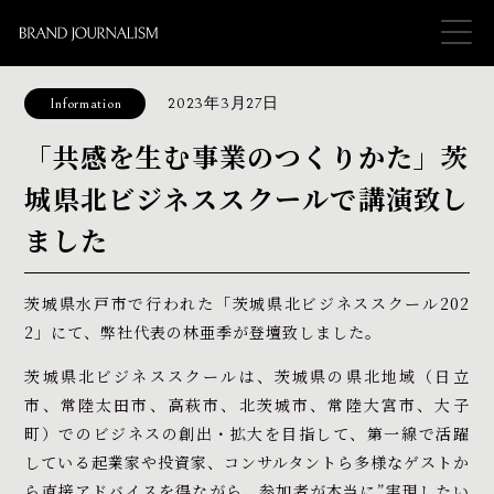
Information
2023年3月27日
「共感を生む事業のつくりかた」茨
城県北ビジネススクールで講演致し
ました
茨城県水戸市で行われた「
茨城県北ビジネススクール202
2」にて、
弊社代表の林亜季が登壇致しました。
茨城県北ビジネススクールは、茨城県の県北地域（日立
市、常陸太田市、高萩市、北茨城市、常陸大宮市、大子
町）でのビジネスの創出・拡大を目指して、第一線で活躍
している起業家や投資家、コンサルタントら多様なゲストか
ら直接アドバイスを得ながら、参加者が本当に”実現したい